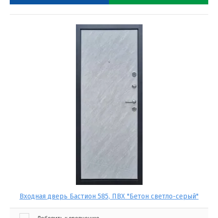
Входная дверь Бастион 585, ПВХ "Бетон светло-серый"