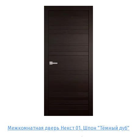
Межкомнатная дверь Некст 01, Шпон "Тёмный дуб"