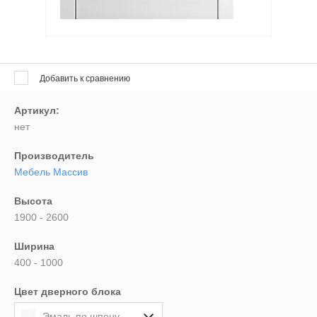
Выберите...
Новинка:
Выберите...
Добавить к сравнению
Артикул:
Спецпредложение:
нет
Выберите...
Производитель
Мебель Массив
Результатов на странице:
Высота
5
1900 - 2600
Ширина
Найти
400 - 1000
Цвет дверного блока
Эмаль по шпону "Белая"