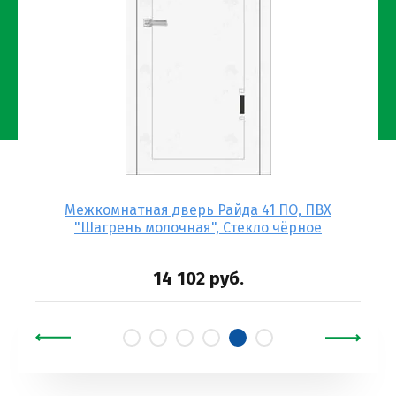
тон"
Межкомнатная дверь Райда 41 ПО, ПВХ
Д
"Шагрень молочная", Стекло чёрное
Эма
14 102
руб.