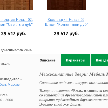
ллекция Некст 02,
Коллекция Некст 02,
он "Светлый дуб"
Шпон "Коньячный дуб"
29 417
руб.
29 417
руб.
Добавить к сравнению
Описание
Параметры
Как сд
тикул:
Межкомнатные двери:
Мебель 
оизводитель
Сочетание отделок натурального шпона 
бель Массив
Толщина полотна:
40
мм., из массива со
сота
со вставкой из древесноволокнистой 
покрыто трёхслойным двухкомпонентн
0 - 2600
Эмалью этой же фирмы