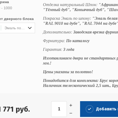
рина
Отделка натуральный Шпон:
"Африканс
 - 1000
"Тёмный дуб", "Коньячный дуб", "Шам
Покраска Эмаль по шпону:
"Эмаль белая 
ет дверного блока
"RAL 9010 на дубе", "RAL 7044 на дубе
Эмаль по шпону Белая
Дополнительно:
Заводская врезка фурн
Фурнитура:
По каталогу
Гарантия:
3 года
Изготавливаем двери не стандартных ра
мм.!
Цены указаны за полотно!
Понадобится для комплекта: Брус коро
Наличник телескопический 2,5 шт., Бр
+
1 771
руб.
Добавить 
−