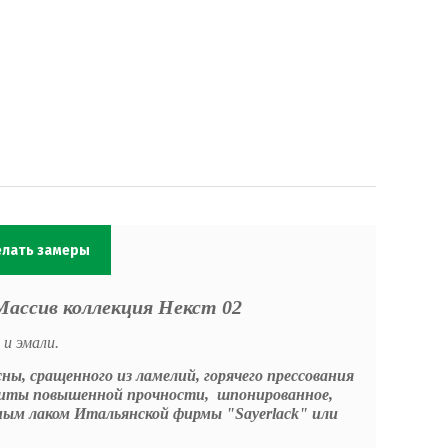
елать замеры
Массив
коллекция
Некст 02
и эмали.
сны, сращенного из ламелий, горячего прессования
плиты повышенной прочности,
шпонированное,
ым лаком Итальянской фирмы "Sayerlack" или