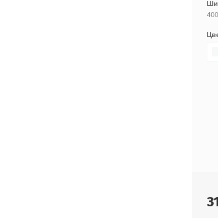
Ши
400
Цв
3