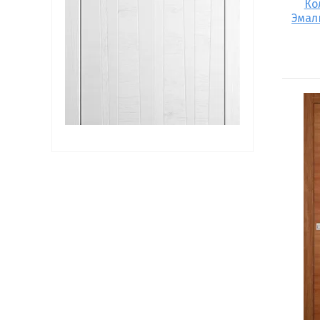
Ко
Эмал