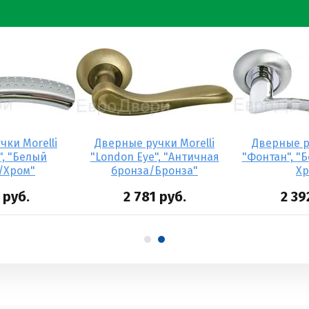
чки Morelli
Дверные ручки Morelli
Дверные ру
", "Белый
"London Eye", "Античная
"Фонтан", "
/Хром"
бронза/Бронза"
Хр
руб.
2 781
руб.
2 39