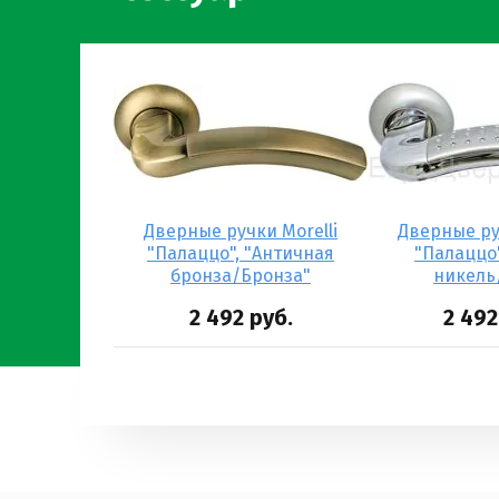
ки Morelli
Дверные ручки Morelli
Дверные ру
 "Матовое
"Палаццо", "Античная
"Палаццо
то"
бронза/Бронза"
никель
руб.
2 492
руб.
2 492