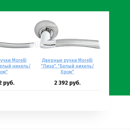
чки Morelli
Дверные ручки Morelli
Белый никель/
"Пиза", "Белый никель/
ом"
Хром"
2
руб.
2 392
руб.