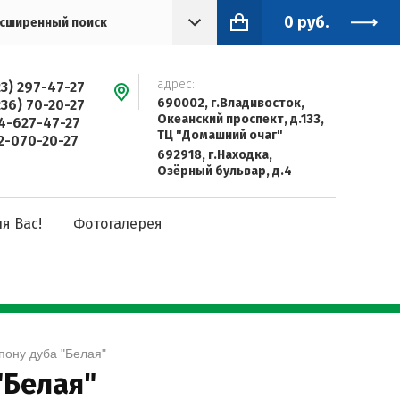
0
руб.
сширенный поиск
адрес:
23) 297-47-27
690002, г.Владивосток,
236) 70-20-27
Океанский проспект, д.133,
4-627-47-27
ТЦ "Домашний очаг"
2-070-20-27
692918, г.Находка,
Озёрный бульвар, д.4
я Вас!
Фотогалерея
шпону дуба "Белая"
"Белая"