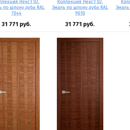
ллекция Некст 02,
Коллекция Некст 02,
Кол
ь по шпону дуба RAL
Эмаль по шпону дуба RAL
Эмаль
7044
9010
31 771
руб.
31 771
руб.