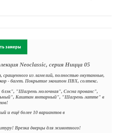
ать замеры
лекция Neoclassic, cерия Ницца 05
ны, сращенного из ламелий, полностью окутанные,
екор - багет. Покрытие экошпон ПВХ, солтекс.
блэк", "Шагрень молочная", Сосна прованс",
ьный", Каштан янтарный", "Шагрень латте"
в
тов!
ый и ещё более 10 вариантов в
нитуру! Врезка дверцы для животного!