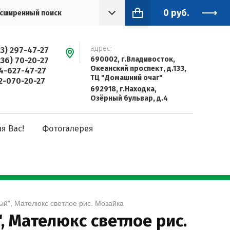
0
руб.
сширенный поиск
адрес:
23) 297-47-27
690002, г.Владивосток,
236) 70-20-27
Океанский проспект, д.133,
4-627-47-27
ТЦ "Домашний очаг"
2-070-20-27
692918, г.Находка,
Озёрный бульвар, д.4
я Вас!
Фотогалерея
лый", Мателюкс светлое рис. Мозайка
, Мателюкс светлое рис.