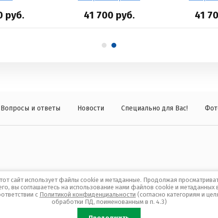
0
руб.
41 700
руб.
41 7
Вопросы и ответы
Новости
Специально для Вас!
Фот
тот сайт использует файлы cookie и метаданные. Продолжая просматрива
его, вы соглашаетесь на использование нами файлов cookie и метаданных 
оответствии с
Политикой конфиденциальности
(согласно категориям и цел
обработки ПД, поименованным в п. 4.3)
Продолжить