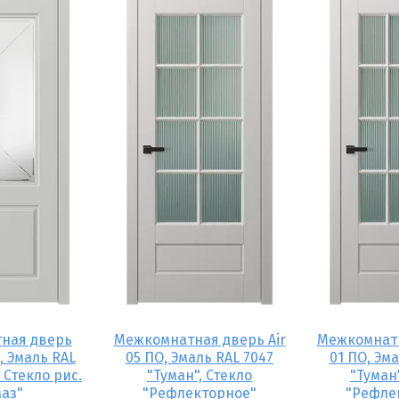
ная дверь
Межкомнатная дверь Air
Межкомнатн
, Эмаль RAL
05 ПО, Эмаль RAL 7047
01 ПО, Эм
 Стекло рис.
"Туман", Стекло
"Туман
маз"
"Рефлекторное"
"Рефле