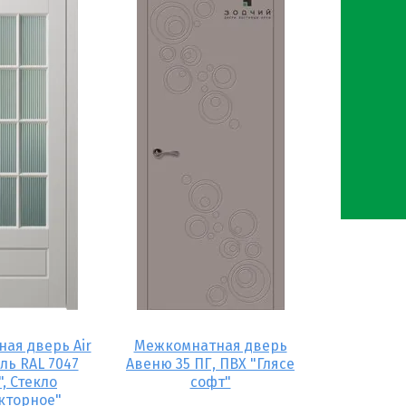
ая дверь Air
Межкомнатная дверь
аль RAL 7047
Авеню 35 ПГ, ПВХ "Глясе
", Стекло
софт"
кторное"