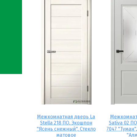
 Гардиан ДС
Межкомнатная дверь La
Межкомнат
 01 Эмаль
Stella 218 ПО, Экошпон
Sativa 02 ПО
 кость"
"Ясень снежный", Стекло
7047 "Туман",
матовое
"Ал