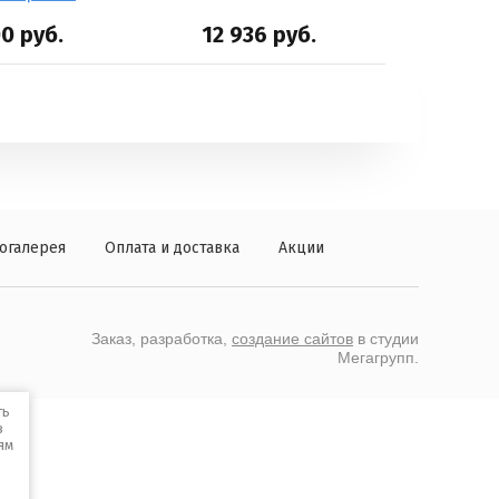
00
руб.
12 936
руб.
огалерея
Оплата и доставка
Акции
Заказ, разработка,
создание сайтов
в студии
Мегагрупп.
ть
в
ям