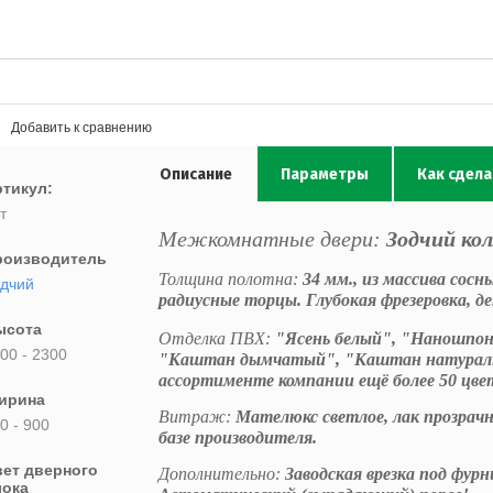
Добавить к сравнению
Описание
Параметры
Как сдел
тикул:
т
Межкомнатные двери:
Зодчий кол
роизводитель
Толщина полотна:
34
мм., из массива сос
дчий
радиусные торцы. Глубокая фрезеровка, д
ысота
Отделка ПВХ:
"Ясень белый", "Наношпон 
00 - 2300
"Каштан дымчатый", "Каштан натурал
ассортименте компании ещё более 50 цве
ирина
Витраж:
Мателюкс светлое, лак прозрачн
0 - 900
базе производителя.
вет дверного
Дополнительно:
Заводская врезка под фур
лока