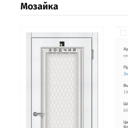
Мозайка
Ар
не
П
Зо
В
19
Ш
60
Ц
б