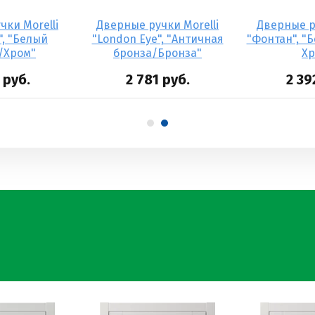
чки Morelli
Дверные ручки Morelli
Дверные ру
", "Белый
"London Eye", "Античная
"Фонтан", "
/Хром"
бронза/Бронза"
Хр
руб.
2 781
руб.
2 39