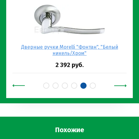
Дверные ручки Morelli "Фонтан", "Белый
никель/Хром"
2 392
руб.
Похожие