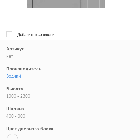
Выберите...
Новинка:
Выберите...
Добавить к сравнению
Артикул:
Спецпредложение:
нет
Выберите...
Производитель
Зодчий
Результатов на странице:
Высота
5
1900 - 2300
Ширина
Найти
400 - 900
Цвет дверного блока