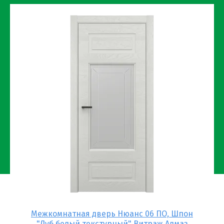
он
Межкомнатная дверь Нюанс 06 ПО, Шпон
Вх
"Дуб белый текстурный" Витраж Алмаз