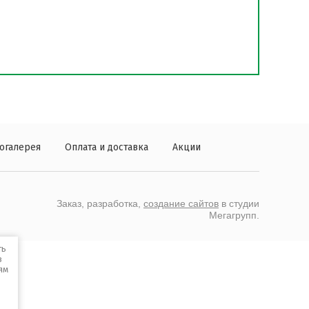
огалерея
Оплата и доставка
Акции
Заказ, разработка,
создание сайтов
в студии
Мегагрупп.
ть
в
ям