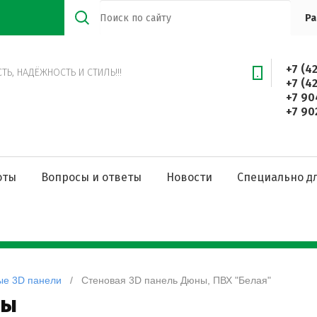
Ра
+7 (4
Ь, НАДЁЖНОСТЬ И СТИЛЬ!!!
+7 (4
+7 90
+7 90
оты
Вопросы и ответы
Новости
Специально дл
ые 3D панели
   /   Стеновая 3D панель Дюны, ПВХ "Белая"
ны