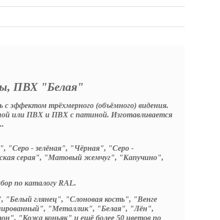
ы, ПВХ "Белая"
 с эффектом трёхмерного (объёмного) видения.
ной или ПВХ и ПВХ с патиной. Изготавливается
..
, "Серо - зелёная", "Чёрная", "Серо -
зская серая", "Матовый жемчуг", "Капучино",
бор по каталогу RAL.
, "Белый глянец", "Слоновая кость", "Венге
ированный", "Металлик", "Белая", "Лён",
н", "Кожа коньяк" и ещё более 50 цветов по