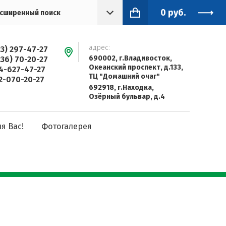
0
руб.
сширенный поиск
адрес:
23) 297-47-27
690002, г.Владивосток,
236) 70-20-27
Океанский проспект, д.133,
4-627-47-27
ТЦ "Домашний очаг"
2-070-20-27
692918, г.Находка,
Озёрный бульвар, д.4
я Вас!
Фотогалерея