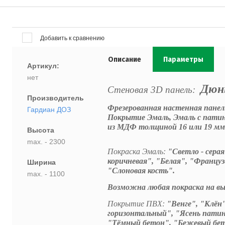
Добавить к сравнению
Описание
Параметры
Артикул:
нет
Дюн
Стеновая 3D панель:
Производитель
Фрезерованная настенная панель
Гардиан ДОЗ
Покрытие Эмаль, Эмаль с пати
из МДФ толщиной 16 или 19
мм
Высота
max. - 2300
Покраска Эмаль:
"Светло - серая"
коричневая", "Белая", "Францу
Ширина
"Слоновая кость".
max. - 1100
Возможна любая покраска на вы
Покрытие ПВХ:
"Венге", "Клён"
горизонтальный", "Ясень патин
"Тёмный бетон", "Бежевый бето